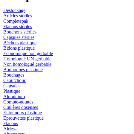
Destockage
Articles stériles
Completepak
Flacons stériles
Bouchons stériles
Capsules stériles
Béchers plastique
Bidons plastique
Economique non gerbable
Homologué UN gerbable
Non homologué gerbable
Bonbonnes plastique
Bouchages
Caoutchouc
Capsules
Plastique
Aluminium
Compte-gouttes
Cuillères doseuses
Entonnoirs plastique
Eprouvettes plastique
Flacons
Airless