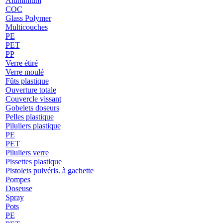
Aluminium
COC
Glass Polymer
Multicouches
PE
PET
PP
Verre étiré
Verre moulé
Fûts plastique
Ouverture totale
Couvercle vissant
Gobelets doseurs
Pelles plastique
Piluliers plastique
PE
PET
Piluliers verre
Pissettes plastique
Pistolets pulvéris. à gachette
Pompes
Doseuse
Spray
Pots
PE