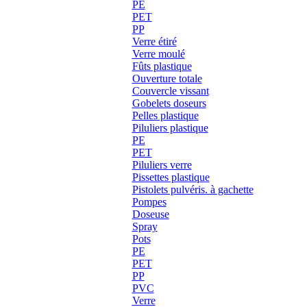
PE
PET
PP
Verre étiré
Verre moulé
Fûts plastique
Ouverture totale
Couvercle vissant
Gobelets doseurs
Pelles plastique
Piluliers plastique
PE
PET
Piluliers verre
Pissettes plastique
Pistolets pulvéris. à gachette
Pompes
Doseuse
Spray
Pots
PE
PET
PP
PVC
Verre