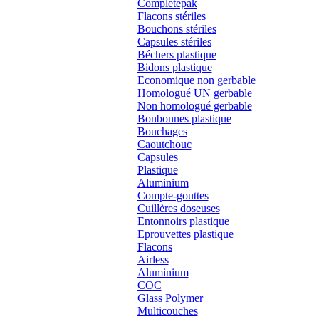
Completepak
Flacons stériles
Bouchons stériles
Capsules stériles
Béchers plastique
Bidons plastique
Economique non gerbable
Homologué UN gerbable
Non homologué gerbable
Bonbonnes plastique
Bouchages
Caoutchouc
Capsules
Plastique
Aluminium
Compte-gouttes
Cuillères doseuses
Entonnoirs plastique
Eprouvettes plastique
Flacons
Airless
Aluminium
COC
Glass Polymer
Multicouches