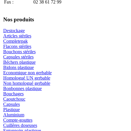
Fax :
02 38 61 72 99
Nos produits
Destockage
Articles stériles
Completepak
Flacons stériles
Bouchons stériles
Capsules stériles
Béchers plastique
Bidons plastique
Economique non gerbable
Homologué UN gerbable
Non homologué gerbable
Bonbonnes plastique
Bouchages
Caoutchouc
Capsules
Plastique
Aluminium
Compte-gouttes
Cuillères doseuses
Entonnoirs plastique