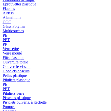
Eprouvettes plastique
Flacons
Airless
Aluminium
COC
Glass Polymer
Multicouches
PE
PET
PP
Verre étiré
Verre moulé
Fûts plastique
Ouverture totale
Couvercle vissant
Gobelets doseurs
Pelles plastique
Piluliers plastique
PE
PET
Piluliers verre
Pissettes plastique
Pistolets pulvéris. à gachette
Pompes