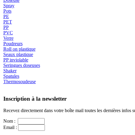
Doseuse
Spray
Pots
PE
PET
PP
PVC
Verre
Poudreurs
Roll on plastique
Seaux plastique
PP inviolable
Seringues doseuses
Shaker
Spatules
Thermosoudeuse
Inscription à la newsletter
Recevez directement dans votre boîte mail toutes les dernières infos s
Nom :
Email :